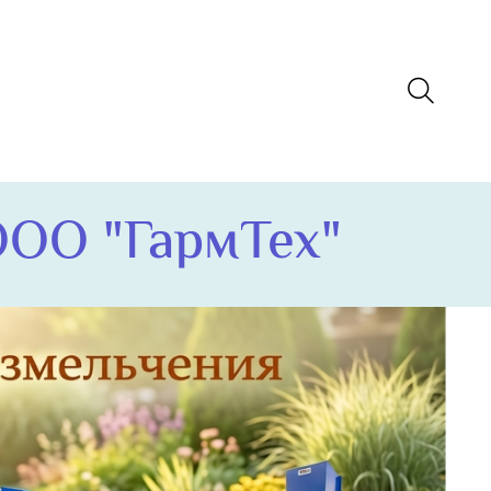
О "ГармТех"